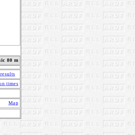
ic 80 m
 results
un times
Map