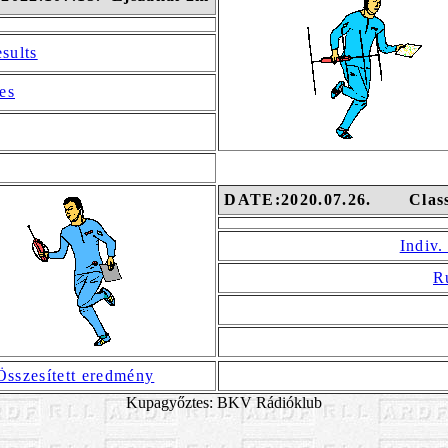
esults
es
DATE:2020.07.26. Class
Indiv.
R
Összesített eredmény
Kupagyőztes: BKV Rádióklub