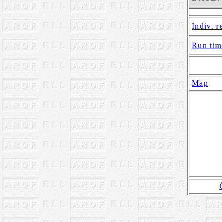
Indiv. r
Run tim
Map