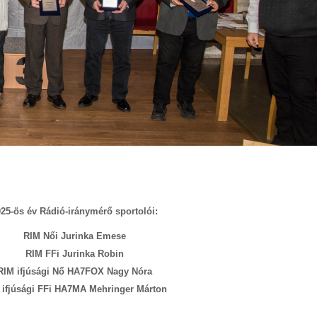
025-ös év Rádió-iránymérő sportolói:
RIM Női Jurinka Emese
RIM FFi Jurinka Robin
RIM ifjúsági Nő HA7FOX Nagy Nóra
 ifjúsági FFi HA7MA Mehringer Márton