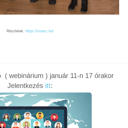
Részletek:
https://mrasz.hu/
ó ( webinárium ) január 11-n 17 órakor
Jelentkezés
itt
: