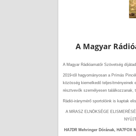
A Magyar Rádióa
A Magyar Rádióamatőr Szövetség díjátadó 
2019-től hagyományosan a Prímás Pincéb
közösség kiemelkedő teljesítményeinek el
résztvevők személyesen találkozzanak, ta
Rádió-iránymérő sportolóink is kaptak eli
A MRASZ ELNÖKSÉGE ELISMERÉSÉT F
NYÚJ
HA7DR Mehringer Dórának, HA7FOX N