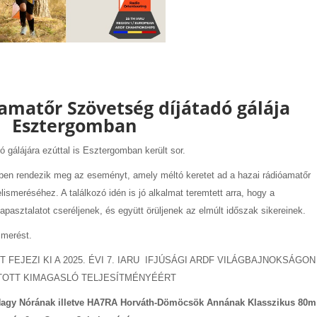
matőr Szövetség díjátadó gálája
Esztergomban
gálájára ezúttal is Esztergomban került sor.
en rendezik meg az eseményt, amely méltó keretet ad a hazai rádióamatőr
ismeréséhez. A találkozó idén is jó alkalmat teremtett arra, hogy a
pasztalatot cseréljenek, és együtt örüljenek az elmúlt időszak sikereinek.
smerést.
EJEZI KI A 2025. ÉVI 7. IARU IFJÚSÁGI ARDF VILÁGBAJNOKSÁGON
TOTT KIMAGASLÓ TELJESÍTMÉNYÉÉRT
agy Nórának illetve HA7RA Horváth-Dömöcsök Annának Klasszikus 80m