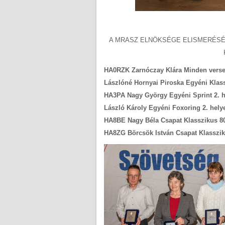
A MRASZ ELNÖKSÉGE ELISMERÉSÉT F
HA0RZK Zarnóczay Klára Minden verse
Lászlóné Hornyai Piroska Egyéni Klass
HA3PA Nagy György Egyéni Sprint 2. 
László Károly Egyéni Foxoring 2. hely
HA8BE Nagy Béla Csapat Klasszikus 80
HA8ZG Börcsök István Csapat Klasszik