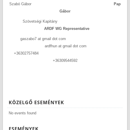
Szabó Gábor
Pap
Gábor
Szövetségi Kapitány
ARDF WG Representative
gaszabo7 at gmail dot com
ardfhun at gmail dot com
+36302757484
+36309544592
KÖZELGŐ ESEMÉNYEK
No events found
ESEMÉNYEK