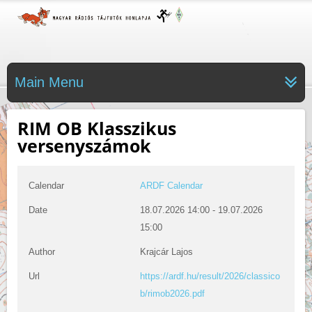
Main Menu
RIM OB Klasszikus
versenyszámok
Calendar
ARDF Calendar
Date
18.07.2026
14:00
-
19.07.2026
15:00
Author
Krajcár Lajos
Url
https://ardf.hu/result/2026/classico
b/rimob2026.pdf